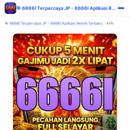
🎯 6666I Terpercaya JP - 6666I Aplikasi Resmi Terbaru
🎯 6666I Terpercaya JP - 6666I Aplikasi Resmi Terbaru
›
APK