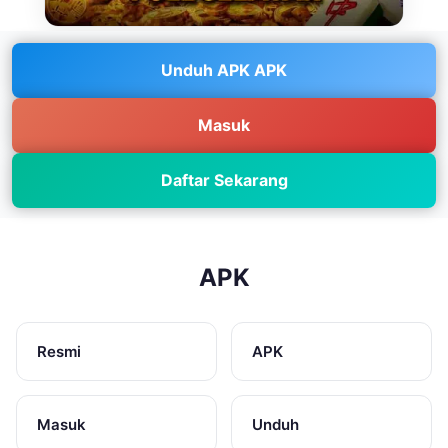
Unduh APK APK
Masuk
Daftar Sekarang
APK
Resmi
APK
Masuk
Unduh