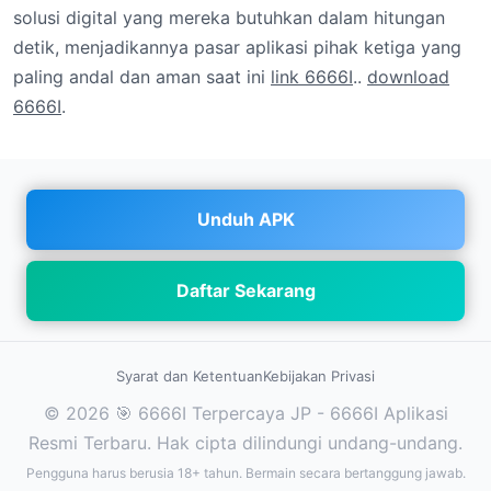
solusi digital yang mereka butuhkan dalam hitungan
detik, menjadikannya pasar aplikasi pihak ketiga yang
paling andal dan aman saat ini
link 6666I
..
download
6666I
.
Unduh APK
Daftar Sekarang
Syarat dan Ketentuan
Kebijakan Privasi
© 2026 🎯 6666I Terpercaya JP - 6666I Aplikasi
Resmi Terbaru. Hak cipta dilindungi undang-undang.
Pengguna harus berusia 18+ tahun. Bermain secara bertanggung jawab.