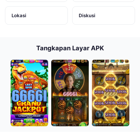
Lokasi
Diskusi
Tangkapan Layar APK