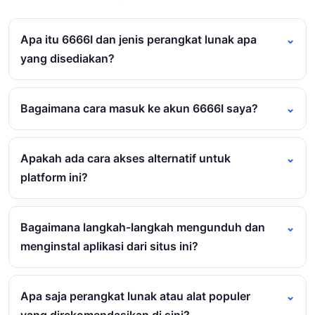
Apa itu 6666I dan jenis perangkat lunak apa
yang disediakan?
Bagaimana cara masuk ke akun 6666I saya?
Apakah ada cara akses alternatif untuk
platform ini?
Bagaimana langkah-langkah mengunduh dan
menginstal aplikasi dari situs ini?
Apa saja perangkat lunak atau alat populer