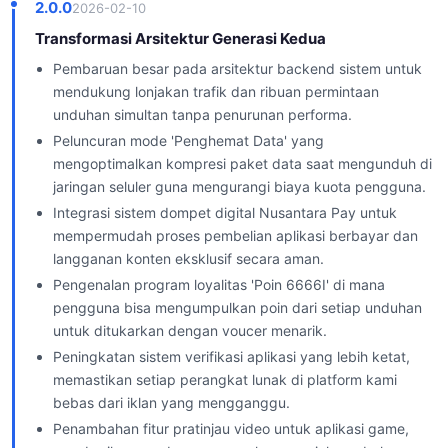
2.0.0
2026-02-10
Transformasi Arsitektur Generasi Kedua
Pembaruan besar pada arsitektur backend sistem untuk
mendukung lonjakan trafik dan ribuan permintaan
unduhan simultan tanpa penurunan performa.
Peluncuran mode 'Penghemat Data' yang
mengoptimalkan kompresi paket data saat mengunduh di
jaringan seluler guna mengurangi biaya kuota pengguna.
Integrasi sistem dompet digital Nusantara Pay untuk
mempermudah proses pembelian aplikasi berbayar dan
langganan konten eksklusif secara aman.
Pengenalan program loyalitas 'Poin 6666I' di mana
pengguna bisa mengumpulkan poin dari setiap unduhan
untuk ditukarkan dengan voucer menarik.
Peningkatan sistem verifikasi aplikasi yang lebih ketat,
memastikan setiap perangkat lunak di platform kami
bebas dari iklan yang mengganggu.
Penambahan fitur pratinjau video untuk aplikasi game,