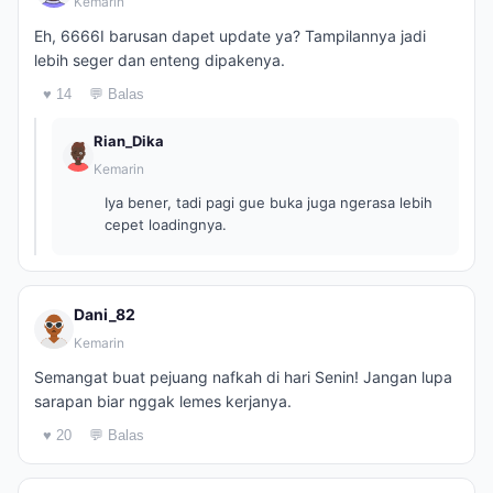
Kemarin
Eh, 6666I barusan dapet update ya? Tampilannya jadi
lebih seger dan enteng dipakenya.
♥ 14
💬 Balas
Rian_Dika
Kemarin
Iya bener, tadi pagi gue buka juga ngerasa lebih
cepet loadingnya.
Dani_82
Kemarin
Semangat buat pejuang nafkah di hari Senin! Jangan lupa
sarapan biar nggak lemes kerjanya.
♥ 20
💬 Balas