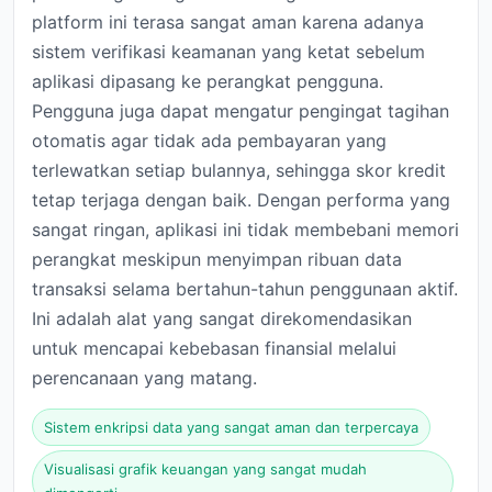
platform ini terasa sangat aman karena adanya
sistem verifikasi keamanan yang ketat sebelum
aplikasi dipasang ke perangkat pengguna.
Pengguna juga dapat mengatur pengingat tagihan
otomatis agar tidak ada pembayaran yang
terlewatkan setiap bulannya, sehingga skor kredit
tetap terjaga dengan baik. Dengan performa yang
sangat ringan, aplikasi ini tidak membebani memori
perangkat meskipun menyimpan ribuan data
transaksi selama bertahun-tahun penggunaan aktif.
Ini adalah alat yang sangat direkomendasikan
untuk mencapai kebebasan finansial melalui
perencanaan yang matang.
Sistem enkripsi data yang sangat aman dan terpercaya
Visualisasi grafik keuangan yang sangat mudah