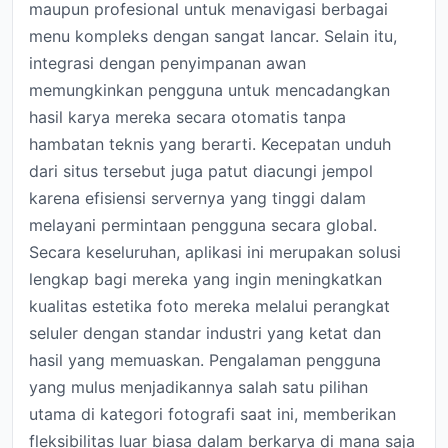
maupun profesional untuk menavigasi berbagai
menu kompleks dengan sangat lancar. Selain itu,
integrasi dengan penyimpanan awan
memungkinkan pengguna untuk mencadangkan
hasil karya mereka secara otomatis tanpa
hambatan teknis yang berarti. Kecepatan unduh
dari situs tersebut juga patut diacungi jempol
karena efisiensi servernya yang tinggi dalam
melayani permintaan pengguna secara global.
Secara keseluruhan, aplikasi ini merupakan solusi
lengkap bagi mereka yang ingin meningkatkan
kualitas estetika foto mereka melalui perangkat
seluler dengan standar industri yang ketat dan
hasil yang memuaskan. Pengalaman pengguna
yang mulus menjadikannya salah satu pilihan
utama di kategori fotografi saat ini, memberikan
fleksibilitas luar biasa dalam berkarya di mana saja