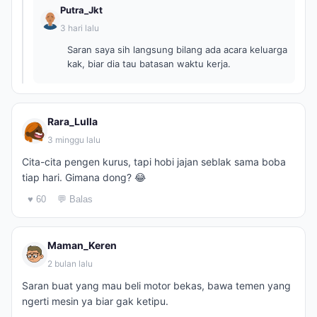
Putra_Jkt
3 hari lalu
Saran saya sih langsung bilang ada acara keluarga
kak, biar dia tau batasan waktu kerja.
Rara_Lulla
3 minggu lalu
Cita-cita pengen kurus, tapi hobi jajan seblak sama boba
tiap hari. Gimana dong? 😂
♥ 60
💬 Balas
Maman_Keren
2 bulan lalu
Saran buat yang mau beli motor bekas, bawa temen yang
ngerti mesin ya biar gak ketipu.