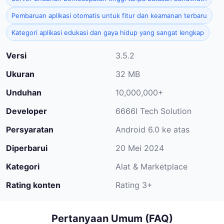
Pembaruan aplikasi otomatis untuk fitur dan keamanan terbaru
Kategori aplikasi edukasi dan gaya hidup yang sangat lengkap
Versi
3.5.2
Ukuran
32 MB
Unduhan
10,000,000+
Developer
6666I Tech Solution
Persyaratan
Android 6.0 ke atas
Diperbarui
20 Mei 2024
Kategori
Alat & Marketplace
Rating konten
Rating 3+
Pertanyaan Umum (FAQ)