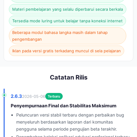
Materi pembelajaran yang selalu diperbarui secara berkala
Tersedia mode luring untuk belajar tanpa koneksi internet
Beberapa modul bahasa langka masih dalam tahap
pengembangan
Iklan pada versi gratis terkadang muncul di sela pelajaran
Catatan Rilis
2.6.3
2026-05-06
Terbaru
Penyempurnaan Final dan Stabilitas Maksimum
Peluncuran versi stabil terbaru dengan perbaikan bug
menyeluruh berdasarkan laporan dari komunitas
pengguna selama periode pengujian beta terakhir.
Penambahan koleksi aplikasi edukasi profesional terbaru