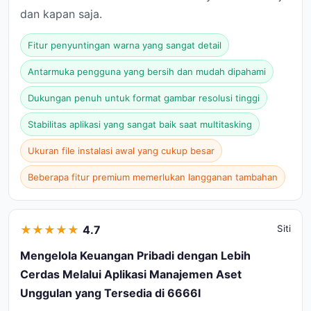
dan kapan saja.
Fitur penyuntingan warna yang sangat detail
Antarmuka pengguna yang bersih dan mudah dipahami
Dukungan penuh untuk format gambar resolusi tinggi
Stabilitas aplikasi yang sangat baik saat multitasking
Ukuran file instalasi awal yang cukup besar
Beberapa fitur premium memerlukan langganan tambahan
★
★
★
★
★
4.7
Siti
Mengelola Keuangan Pribadi dengan Lebih
Cerdas Melalui Aplikasi Manajemen Aset
Unggulan yang Tersedia di 6666I