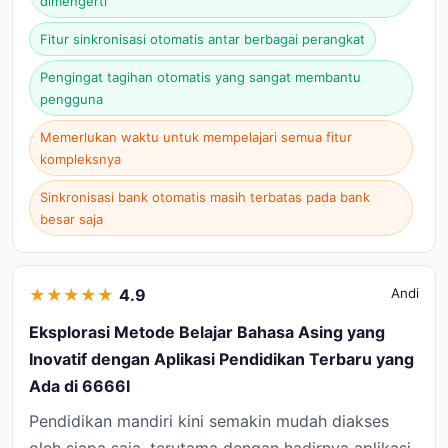
dimengerti
Fitur sinkronisasi otomatis antar berbagai perangkat
Pengingat tagihan otomatis yang sangat membantu
pengguna
Memerlukan waktu untuk mempelajari semua fitur
kompleksnya
Sinkronisasi bank otomatis masih terbatas pada bank
besar saja
★
★
★
★
★
4.9
Andi
Eksplorasi Metode Belajar Bahasa Asing yang
Inovatif dengan Aplikasi Pendidikan Terbaru yang
Ada di 6666I
Pendidikan mandiri kini semakin mudah diakses