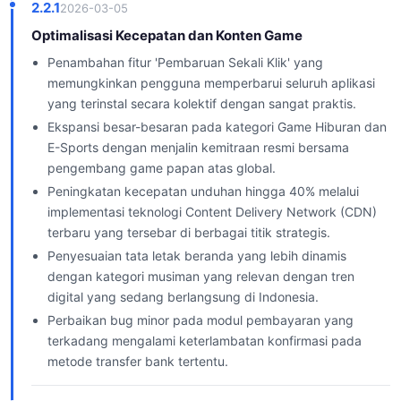
2.2.1
2026-03-05
Optimalisasi Kecepatan dan Konten Game
Penambahan fitur 'Pembaruan Sekali Klik' yang
memungkinkan pengguna memperbarui seluruh aplikasi
yang terinstal secara kolektif dengan sangat praktis.
Ekspansi besar-besaran pada kategori Game Hiburan dan
E-Sports dengan menjalin kemitraan resmi bersama
pengembang game papan atas global.
Peningkatan kecepatan unduhan hingga 40% melalui
implementasi teknologi Content Delivery Network (CDN)
terbaru yang tersebar di berbagai titik strategis.
Penyesuaian tata letak beranda yang lebih dinamis
dengan kategori musiman yang relevan dengan tren
digital yang sedang berlangsung di Indonesia.
Perbaikan bug minor pada modul pembayaran yang
terkadang mengalami keterlambatan konfirmasi pada
metode transfer bank tertentu.