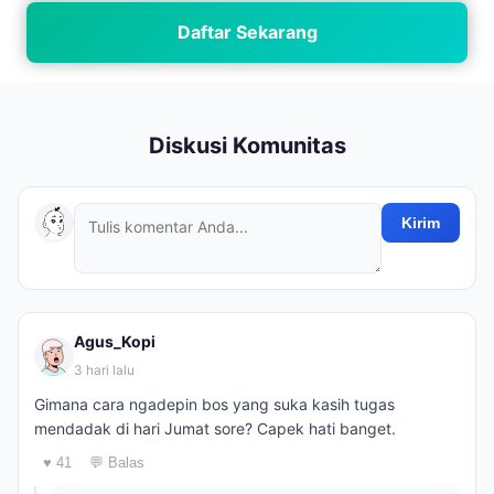
Daftar Sekarang
Diskusi Komunitas
Kirim
Agus_Kopi
3 hari lalu
Gimana cara ngadepin bos yang suka kasih tugas
mendadak di hari Jumat sore? Capek hati banget.
♥ 41
💬 Balas