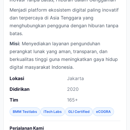
Menjadi platform ekosistem digital paling inovatif
dan terpercaya di Asia Tenggara yang
menghubungkan pengguna dengan hiburan tanpa
batas.
Misi:
Menyediakan layanan pengunduhan
perangkat lunak yang aman, transparan, dan
berkualitas tinggi guna meningkatkan gaya hidup
digital masyarakat Indonesia.
Lokasi
Jakarta
Didirikan
2020
Tim
165+
BMM Testlabs
iTech Labs
GLI Certified
eCOGRA
Perjalanan Kami