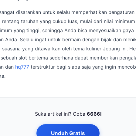
 sangat disarankan untuk selalu memperhatikan pengaturan
rentang taruhan yang cukup luas, mulai dari nilai minimum
imum yang tinggi, sehingga Anda bisa menyesuaikan gaya 
 Anda. Selalu ingat untuk bermain dengan bijak dan menik
a suasana yang ditawarkan oleh tema kuliner Jepang ini. He
 sebuah slot bertema sederhana dapat memberikan penga
an dan
hq777
terstruktur bagi siapa saja yang ingin menco
ka.
Suka artikel ini? Coba
6666I
Unduh Gratis