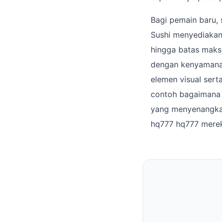
Bagi pemain baru,
Sushi menyediakan 
hingga batas maks
dengan kenyamanan
elemen visual sert
contoh bagaimana
yang menyenangk
hq777 hq777 mere