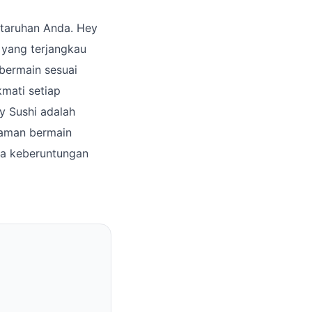
 taruhan Anda. Hey
 yang terjangkau
bermain sesuai
mati setiap
y Sushi adalah
laman bermain
ba keberuntungan