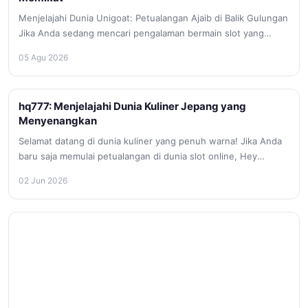
Menjelajahi Dunia Unigoat: Petualangan Ajaib di Balik Gulungan
Jika Anda sedang mencari pengalaman bermain slot yang
memadukan mekanik pengumpul klasik...
05 Agu 2026
hq777: Menjelajahi Dunia Kuliner Jepang yang
Menyenangkan
Selamat datang di dunia kuliner yang penuh warna! Jika Anda
baru saja memulai petualangan di dunia slot online, Hey
Sushi...
02 Jun 2026